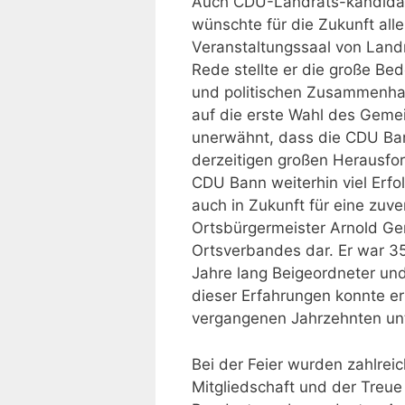
Auch CDU-Landrats-kandidat 
wünschte für die Zukunft all
Veranstaltungssaal von Landr
Rede stellte er die große Be
und politischen Zusammenhalt
auf die erste Wahl des Gemei
unerwähnt, dass die CDU Ban
derzeitigen großen Herausf
CDU Bann weiterhin viel Erf
auch in Zukunft für eine zuve
Ortsbürgermeister Arnold Ge
Ortsverbandes dar. Er war 3
Jahre lang Beigeordneter un
dieser Erfahrungen konnte er
vergangenen Jahrzehnten unt
Bei der Feier wurden zahlreich
Mitgliedschaft und der Treu