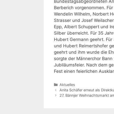
Bundestagsabgeordneten Ani
Berberich vorgenommen. Für 
Wendelin Wilhelm, Norbert H
Strasser und Josef Weilacher
Epp, Albert Schuppert und Ir
Silber überreicht. Für 35 Ja
Hubert Germann geehrt. Für 
und Hubert Reimertshofer gee
geehrt und ihm wurde die Ehr
sorgte der Männerchor Bann 
Jubiläumsfeier. Nach dem g
Fest einen feierlichen Auskla
Kategorien
Aktuelles
Beitrags-
Anita Schäfer erneut als Direktk
Navigation
27. Bännjer Weihnachtsmarkt a