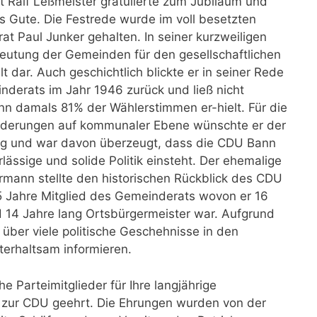
Ralf Leßmeister gratulierte zum Jubiläum und
es Gute. Die Festrede wurde im voll besetzten
at Paul Junker gehalten. In seiner kurzweiligen
deutung der Gemeinden für den gesellschaftlichen
 dar. Auch geschichtlich blickte er in seiner Rede
nderats im Jahr 1946 zurück und ließ nicht
n damals 81% der Wählerstimmen er-hielt. Für die
orderungen auf kommunaler Ebene wünschte er der
olg und war davon überzeugt, dass die CDU Bann
rlässige und solide Politik einsteht. Der ehemalige
rmann stellte den historischen Rückblick des CDU
5 Jahre Mitglied des Gemeinderats wovon er 16
d 14 Jahre lang Ortsbürgermeister war. Aufgrund
 über viele politische Geschehnisse in den
erhaltsam informieren.
e Parteimitglieder für Ihre langjährige
e zur CDU geehrt. Die Ehrungen wurden von der