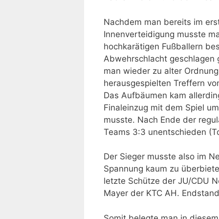
Nachdem man bereits im erste
Innenverteidigung musste man
hochkarätigen Fußballern be
Abwehrschlacht geschlagen g
man wieder zu alter Ordnung 
herausgespielten Treffern vo
Das Aufbäumen kam allerding
Finaleinzug mit dem Spiel u
musste. Nach Ende der regulä
Teams 3:3 unentschieden (To
Der Sieger musste also im N
Spannung kaum zu überbieten
letzte Schütze der JU/CDU N
Mayer der KTC AH. Endstand: 
Somit belegte man in diesem 