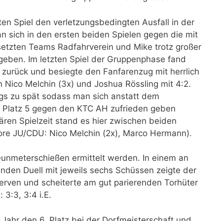
n Spiel den verletzungsbedingten Ausfall in der
 sich in den ersten beiden Spielen gegen die mit
setzten Teams Radfahrverein und Mike trotz großer
eben. Im letzten Spiel der Gruppenphase fand
zurück und besiegte den Fanfarenzug mit herrlich
n Nico Melchin (3x) und Joshua Rössling mit 4:2.
s zu spät sodass man sich anstatt dem
m Platz 5 gegen den KTC AH zufrieden geben
ren Spielzeit stand es hier zwischen beiden
re JU/CDU: Nico Melchin (2x), Marco Hermann).
eunmeterschießen ermittelt werden. In einem an
den Duell mit jeweils sechs Schüssen zeigte der
erven und scheiterte am gut parierenden Torhüter
3:3, 3:4 i.E.
Jahr den 6. Platz bei der Dorfmeisterschaft und